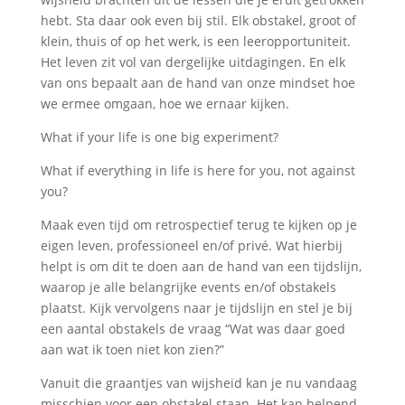
hebt. Sta daar ook even bij stil. Elk obstakel, groot of
klein, thuis of op het werk, is een leeropportuniteit.
Het leven zit vol van dergelijke uitdagingen. En elk
van ons bepaalt aan de hand van onze mindset hoe
we ermee omgaan, hoe we ernaar kijken.
What if your life is one big experiment?
What if everything in life is here for you, not against
you?
Maak even tijd om retrospectief terug te kijken op je
eigen leven, professioneel en/of privé. Wat hierbij
helpt is om dit te doen aan de hand van een tijdslijn,
waarop je alle belangrijke events en/of obstakels
plaatst. Kijk vervolgens naar je tijdslijn en stel je bij
een aantal obstakels de vraag “Wat was daar goed
aan wat ik toen niet kon zien?”
Vanuit die graantjes van wijsheid kan je nu vandaag
misschien voor een obstakel staan. Het kan helpend